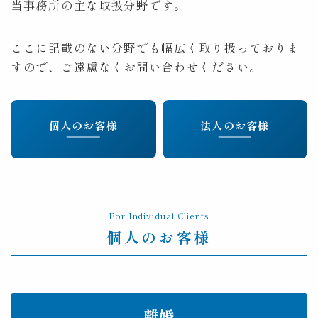
当事務所の主な取扱分野です。
顧問契約
Counsel
ここに記載のない分野でも幅広く取り扱っておりま
すので、ご遠慮なくお問い合わせください。
費用
Fee
取扱分野
Practice
個人のお客様
法人のお客様
アクセス
Access
コラム
Column
For Individual Clients
相談予約
Contact
個人のお客様
Tel:053-450-3055
平日9:00～17:30
離婚