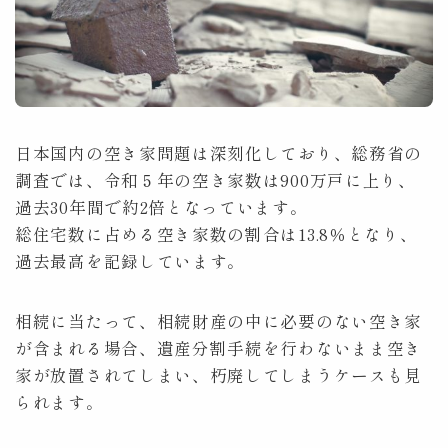
顧問契約
Counsel
費用
Fee
日本国内の空き家問題は深刻化しており、総務省の
取扱分野
Practice
調査では、令和５年の空き家数は900万戸に上り、
過去30年間で約2倍となっています。
アクセス
Access
総住宅数に占める空き家数の割合は13.8％となり、
過去最高を記録しています。
コラム
Column
相続に当たって、相続財産の中に必要のない空き家
相談予約
Contact
が含まれる場合、遺産分割手続を行わないまま空き
家が放置されてしまい、朽廃してしまうケースも見
Tel:053-450-3055
平日9:00～17:30
られます。