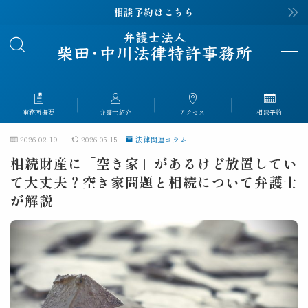
相談予約はこちら
MENU
事務所概要
About
事務所概要
弁護士紹介
アクセス
相談予約
弁護士紹介
Profile
2026.02.19
2026.05.15
法律関連コラム
相続財産に「空き家」があるけど放置してい
解決事例
Case
て大丈夫？空き家問題と相続について弁護士
が解説
解決事例｜離婚
解決事例｜相続
解決事例｜交通事故
解決事例｜労災
解決事例｜刑事事件