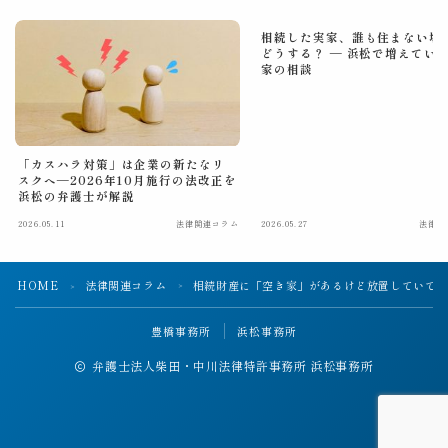
相続した実家、誰も住まない場
どうする？ ― 浜松で増えてい
家の相談
「カスハラ対策」は企業の新たなリ
スクへ―2026年10月施行の法改正を
浜松の弁護士が解説
2026.05.11
法律関連コラム
2026.05.27
法律関
HOME
法律関連コラム
相続財産に「空き家」があるけど放置していて
＞
＞
豊橋事務所
浜松事務所
弁護士法人柴田・中川法律特許事務所 浜松事務所