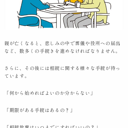
顧問契約
Counsel
費用
Fee
親が亡くなると、悲しみの中で葬儀や役所への届出
取扱分野
Practice
など、数多くの手続きを進めなければなりません。
アクセス
Access
さらに、その後には相続に関する様々な手続が待っ
ています。
コラム
Column
相談予約
Contact
「何から始めればよいのか分からない」
「期限がある手続はあるの？」
Tel:053-450-3055
平日9:00～17:30
「相続放棄はいつまでにすればいいの？」