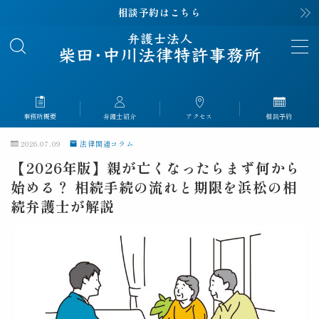
相談予約はこちら
MENU
事務所概要
About
事務所概要
弁護士紹介
アクセス
相談予約
弁護士紹介
Profile
2026.07.09
法律関連コラム
【2026年版】親が亡くなったらまず何から
解決事例
Case
始める？ 相続手続の流れと期限を浜松の相
続弁護士が解説
解決事例｜離婚
解決事例｜相続
解決事例｜交通事故
解決事例｜労災
解決事例｜刑事事件