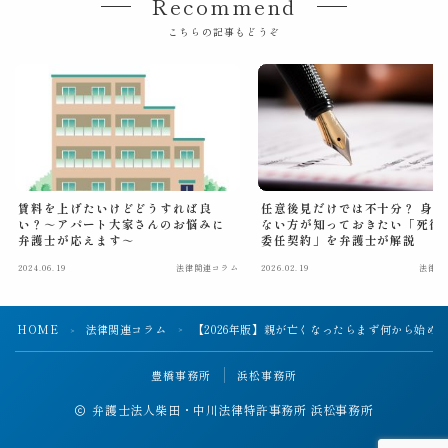
Recommend
こちらの記事もどうぞ
賃料を上げたいけどどうすれば良
任意後見だけでは不十分？ 身寄
い？～アパート大家さんのお悩みに
ない方が知っておきたい「死後
弁護士が応えます～
委任契約」を弁護士が解説
2024.06.19
法律関連コラム
2026.02.19
法律関
HOME
法律関連コラム
【2026年版】親が亡くなったらまず何から始め
＞
＞
豊橋事務所
浜松事務所
弁護士法人柴田・中川法律特許事務所 浜松事務所