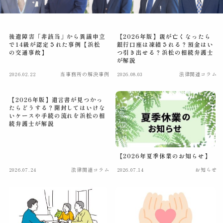
顧問契約
Counsel
後遺障害「非該当」から異議申立
【2026年版】親が亡くなったら
で14級が認定された事例【浜松
銀行口座は凍結される？預金はい
費用
Fee
の交通事故】
つ引き出せる？浜松の相続弁護士
が解説
2026.02.22
当事務所の解決事例
2026.08.03
法律関連コラム
取扱分野
Practice
【2026年版】遺言書が見つかっ
アクセス
Access
たらどうする？開封してはいけな
いケースや手続の流れを浜松の相
続弁護士が解説
コラム
Column
【2026年夏季休業のお知らせ】
相談予約
Contact
2026.07.24
法律関連コラム
2026.07.14
お知らせ
Tel:053-450-3055
平日9:00～17:30