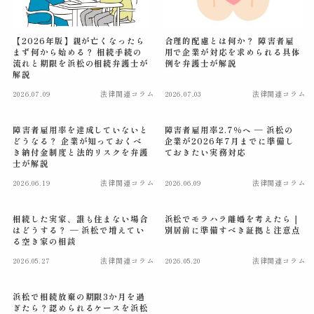
【2026年版】親が亡くなったら
合理的配慮とは何か？ 障害者雇
まず何から始める？ 相続手続の
用で企業が対応を求められる具体
流れと期限を浜松の相続弁護士が
例を弁護士が解説
解説
2026.07.09
法律関連コラム
2026.07.03
法律関連コラム
障害者雇用率を達成していないと
障害者雇用率2.7％へ ― 浜松の
どうなる？ 企業が知っておくべ
企業が2026年7月までに準備し
き納付金制度と法的リスクを弁護
ておきたい実務対応
士が解説
2026.06.19
法律関連コラム
2026.06.09
法律関連コラム
相続した実家、誰も住まない場合
浜松でモラハラ離婚を考えたら｜
はどうする？ ― 浜松で増えてい
別居前に準備すべき証拠と注意点
る空き家の相談
2026.05.27
法律関連コラム
2026.05.20
法律関連コラム
浜松で相続放棄の期限3か月を過
ぎたら？認められるケースを浜松