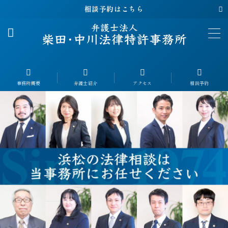
相談予約はこちら
MENU
事務所概要
About
事務所概要
弁護士紹介
アクセス
相談予約
弁護士紹介
Profile
解決事例
Case
解決事例｜離婚
解決事例｜相続
解決事例｜交通事故
解決事例｜労災
解決事例｜刑事事件