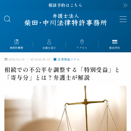
相談予約はこちら
MENU
事務所概要
About
事務所概要
弁護士紹介
アクセス
相談予約
弁護士紹介
Profile
2026.02.19
2026.05.15
法律関連コラム
相続での不公平を調整する「特別受益」と
解決事例
Case
「寄与分」とは？弁護士が解説
解決事例｜離婚
解決事例｜相続
解決事例｜交通事故
解決事例｜労災
解決事例｜刑事事件