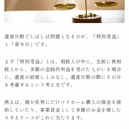
顧問契約
Counsel
費用
Fee
遺産分割でしばしば問題となるのが、「特別受益」
と「寄与分」です。
取扱分野
Practice
アクセス
Access
まず「特別受益」とは、相続人の中に、生前に被相
続人から、多額の金銭的利益を受けた人がいる場合
に、遺産の前渡しとみなし、遺産分割の際にその分
コラム
Column
を考慮するという考え方です。
相談予約
Contact
例えば、親が長男にだけマイホーム購入の頭金を援
助していたり、事業資金として多額のお金を渡した
Tel:053-450-3055
平日9:00～17:30
りするケースがこれに当たります。