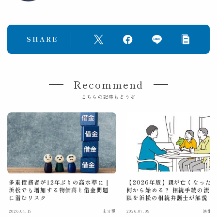
SHARE
Recommend
こちらの記事もどうぞ
多重債務者が12年ぶりの高水準に｜
【2026年版】親が亡くなった
浜松でも増加する物価高と借金問題
何から始める？ 相続手続の流れ
に潜むリスク
限を浜松の相続弁護士が解説
2026.04.15
未分類
2026.07.09
法律関