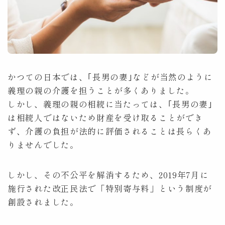
顧問契約
Counsel
費用
Fee
かつての日本では、｢長男の妻｣などが当然のように
取扱分野
Practice
義理の親の介護を担うことが多くありました。
しかし、義理の親の相続に当たっては、｢長男の妻｣
アクセス
Access
は相続人ではないため財産を受け取ることができ
ず、介護の負担が法的に評価されることは長らくあ
コラム
Column
りませんでした。
相談予約
Contact
しかし、その不公平を解消するため、2019年7月に
施行された改正民法で「特別寄与料」という制度が
Tel:053-450-3055
平日9:00～17:30
創設されました。