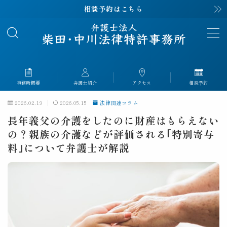
相談予約はこちら
MENU
事務所概要
About
事務所概要
弁護士紹介
アクセス
相談予約
弁護士紹介
Profile
2026.02.19
2026.05.15
法律関連コラム
長年義父の介護をしたのに財産はもらえない
解決事例
Case
の？親族の介護などが評価される｢特別寄与
料｣について弁護士が解説
解決事例｜離婚
解決事例｜相続
解決事例｜交通事故
解決事例｜労災
解決事例｜刑事事件