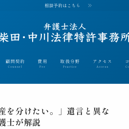
相談予約はこちら
顧問契約
費用
取扱分野
アクセス
Counsel
Fee
Practice
Access
C
例｜離婚
例｜相続
｜交通事故
産を分けたい。」遺言と異な
例｜労災
護士が解説
｜刑事事件