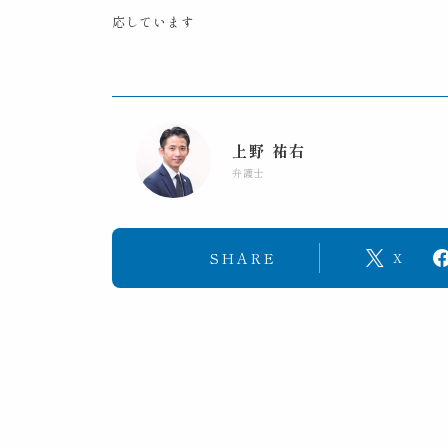
応しています
上野 祐右
弁護士
SHARE
X