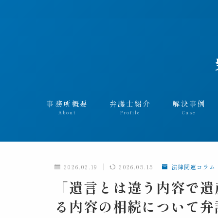
事務所概要
弁護士紹介
解決事例
About
Profile
Case
解決事
解決事
2026.02.19
2026.05.15
法律関連コラム
解決事例
「遺言とは違う内容で遺
解決事
る内容の相続について弁
解決事例